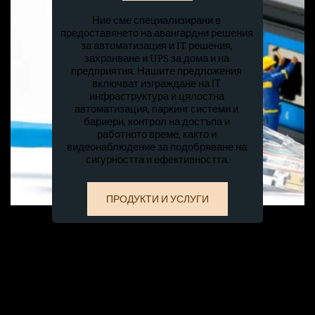
Ние сме специализирани в 
предоставянето на авангардни решения 
за автоматизация и IT решения, 
захранване и UPS за дома и на 
предприятия. Нашите предложения 
включват изграждане на ΙΤ 
инфраструктура и цялостна 
автоматизация, паркинг системи и 
бариери, контрол на достъпа и 
работното време, както и 
видеонаблюдение за подобряване на 
сигурността и ефективността.
ПРОДУКТИ И УСЛУГИ